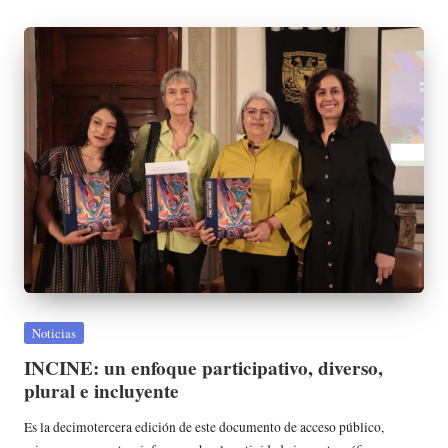
Publicada
Noticias
en
INCINE: un enfoque participativo, diverso,
plural e incluyente
Es la decimotercera edición de este documento de acceso público,