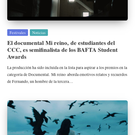
o
n
es
C
Publicada
Festivales
Noticias
en
in
El documental Mi reino, de estudiantes del
CCC, es semifinalista de los BAFTA Student
e
Awards
m
La producción ha sido incluida en la lista para aspirar a los premios en la
a
categoría de Documental. Mi reino aborda emotivos relatos y recuerdos
de Fernando, un hombre de la tercera…