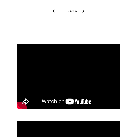
Paginación
1
…
3
4
5
6
PÁGINA
SIGUIENTE
de
ANTERIOR
PÁGINA
entradas