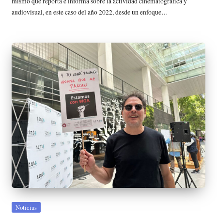
mismo que reporta e informa sobre la actividad cinematográfica y
audiovisual, en este caso del año 2022, desde un enfoque…
Publicada
Noticias