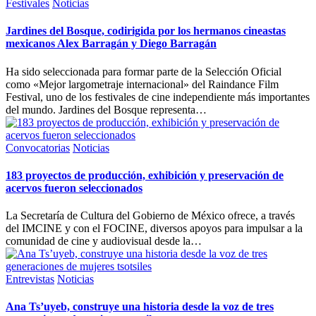
Publicada
Festivales
Noticias
en
Jardines del Bosque, codirigida por los hermanos cineastas
mexicanos Alex Barragán y Diego Barragán
Ha sido seleccionada para formar parte de la Selección Oficial
como «Mejor largometraje internacional» del Raindance Film
Festival, uno de los festivales de cine independiente más importantes
del mundo. Jardines del Bosque representa…
Publicada
Convocatorias
Noticias
en
183 proyectos de producción, exhibición y preservación de
acervos fueron seleccionados
La Secretaría de Cultura del Gobierno de México ofrece, a través
del IMCINE y con el FOCINE, diversos apoyos para impulsar a la
comunidad de cine y audiovisual desde la…
Publicada
Entrevistas
Noticias
en
Ana Ts’uyeb, construye una historia desde la voz de tres