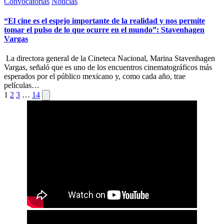
Publicada
Convocatorias
Noticias
en
“El cine es el espejo importante de la realidad y nos permite
tomar el pulso de lo que ocurre en el mundo”: Stavenhagen
Vargas
La directora general de la Cineteca Nacional, Marina Stavenhagen
Vargas, señaló que es uno de los encuentros cinematográficos más
esperados por el público mexicano y, como cada año, trae
películas…
Paginación
Siguiente
1
2
3
…
14
página
de
entradas