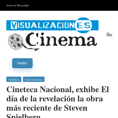
Aviso de Privacidad
Saltar
al
contenido
V
is
Radio
u
Publicada
Cartelera
Convocatorias
al
en
Cineteca Nacional, exhibe El
iz
día de la revelación la obra
a
más reciente de Steven
ci
Spielberg