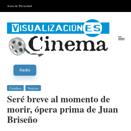
Aviso de Privacidad
Saltar
al
contenido
V
is
Radio
u
Publicada
Cartelera
Noticias
al
en
Seré breve al momento de
iz
morir, ópera prima de Juan
a
Briseño
ci