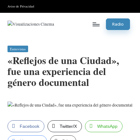
Aviso de Privacidad
Saltar
al
Radio
contenido
V
is
Publicada
Entrevistas
u
en
«Reflejos de una Ciudad»,
al
fue una experiencia del
iz
género documental
a
ci
o
n
Facebook
Twitter/X
WhatsApp
es