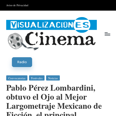
Aviso de Privacidad
Saltar
al
contenido
V
is
Radio
u
Publicada
Convocatorias
Festivales
Noticias
al
en
Pablo Pérez Lombardini,
iz
obtuvo el Ojo al Mejor
a
Largometraje Mexicano de
ci
Ficción, el principal