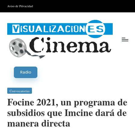
Aviso de Privacidad
Saltar
al
contenido
V
is
Radio
u
Publicada
Convocatorias
al
en
Focine 2021, un programa de
iz
subsidios que Imcine dará de
a
manera directa
ci