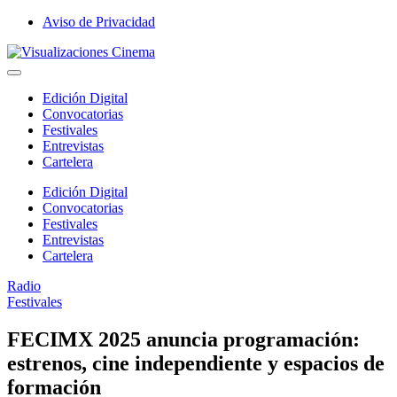
Saltar
Aviso de Privacidad
al
Visualizaciones
contenido
Cinema
Edición Digital
Convocatorias
Festivales
Entrevistas
Cartelera
Edición Digital
Convocatorias
Festivales
Entrevistas
Cartelera
Radio
Publicada
Festivales
en
FECIMX 2025 anuncia programación:
estrenos, cine independiente y espacios de
formación