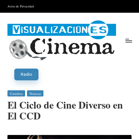
Aviso de Privacidad
Saltar
al
contenido
V
is
Radio
u
Publicada
Cartelera
Noticias
al
en
El Ciclo de Cine Diverso en
iz
El CCD
a
ci