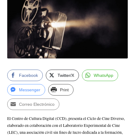
o
n
es
C
in
e
m
a
Facebook
Twitter/X
WhatsApp
Messenger
Print
Correo Electrónico
El Centro de Cultura Digital (CCD), presenta el Ciclo de Cine Diverso,
elaborado en colaboración con el Laboratorio Experimental de Cine
(LEC), una asociación civil sin fines de lucro dedicada a la formación,