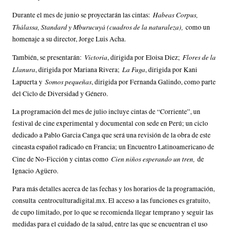
Habeas Corpus,
Durante el mes de junio se proyectarán las cintas:
Thálassa, Standard y Mburucuyá (cuadros de la naturaleza),
como un
homenaje a su director, Jorge Luis Acha.
Victoria
Flores de la
También, se presentarán:
, dirigida por Eloisa Diez;
Llanura
La Fuga
, dirigida por Mariana Rivera;
, dirigida por Kani
Somos pequeñas
Lapuerta y
, dirigida por Fernanda Galindo, como parte
del Ciclo de Diversidad y Género.
La programación del mes de julio incluye cintas de “Corriente”, un
festival de cine experimental y documental con sede en Perú; un ciclo
dedicado a Pablo Garcia Canga que será una revisión de la obra de este
cineasta español radicado en Francia; un Encuentro Latinoamericano de
Cien niños esperando un tren,
Cine de No-Ficción y cintas como
de
Ignacio Agüero.
Para más detalles acerca de las fechas y los horarios de la programación,
consulta
centroculturadigital.mx
. El acceso a las funciones es gratuito,
de cupo limitado, por lo que se recomienda llegar temprano y seguir las
medidas para el cuidado de la salud, entre las que se encuentran el uso