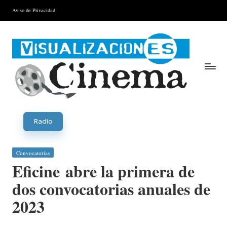
Aviso de Privacidad
Saltar
al
contenido
V
is
Radio
u
Publicada
Convocatorias
al
en
Eficine abre la primera de
iz
dos convocatorias anuales de
a
2023
ci