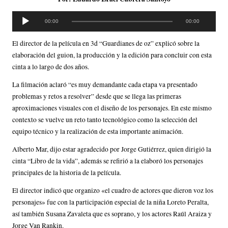
R
00:00
00:00
e
p
El director de la película en 3d “Guardianes de oz” explicó sobre la
r
elaboración del guion, la producción y la edición para concluir con esta
o
cinta a lo largo de dos años.
d
La filmación aclaró “es muy demandante cada etapa va presentado
u
problemas y retos a resolver” desde que se llega las primeras
c
aproximaciones visuales con el diseño de los personajes. En este mismo
t
contexto se vuelve un reto tanto tecnológico como la selección del
o
equipo técnico y la realización de esta importante animación.
r
d
Alberto Mar, dijo estar agradecido por Jorge Gutiérrez, quien dirigió la
e
cinta “Libro de la vida”, además se refirió a la elaboró los personajes
a
principales de la historia de la película.
u
El director indicó que organizo «el cuadro de actores que dieron voz los
d
personajes» fue con la participación especial de la niña Loreto Peralta,
i
así también Susana Zavaleta que es soprano, y los actores Raúl Araiza y
o
Jorge Van Rankin.