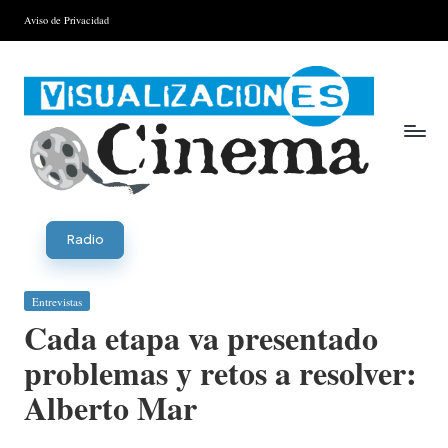
Aviso de Privacidad
Saltar
al
contenido
V
is
Radio
u
Publicada
Entrevistas
al
en
Cada etapa va presentado
iz
problemas y retos a resolver:
a
Alberto Mar
ci