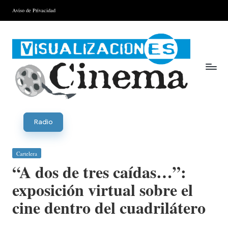
Aviso de Privacidad
Saltar
al
contenido
V
is
Radio
u
Publicada
Cartelera
al
en
“A dos de tres caídas…”:
iz
exposición virtual sobre el
a
cine dentro del cuadrilátero
ci