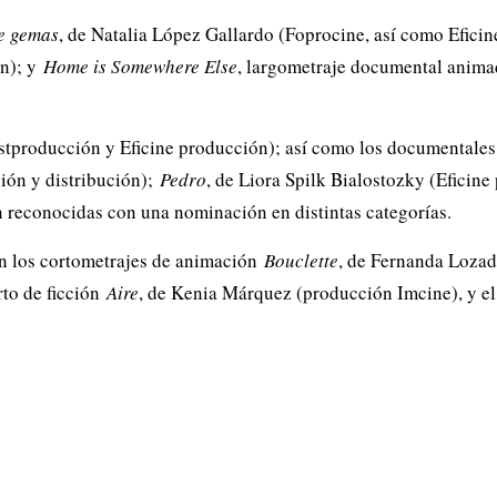
e gemas
, de Natalia López Gallardo (Foprocine, así como Efici
ón); y
Home is Somewhere Else
, largometraje documental anima
stproducción y Eficine producción); así como los documentale
ción y distribución);
Pedro
, de Liora Spilk Bialostozky (Eficine
n reconocidas con una nominación en distintas categorías.
n los cortometrajes de animación
Bouclette
, de Fernanda Loza
rto de ficción
Aire
, de Kenia Márquez (producción Imcine), y e