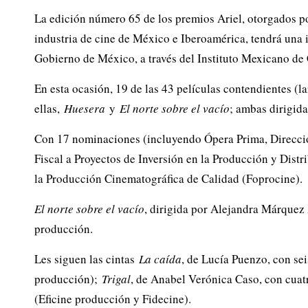
n
La edición número 65 de los premios Ariel, otorgados 
industria de cine de México e Iberoamérica, tendrá una 
e
Gobierno de México, a través del Instituto Mexicano de
s
En esta ocasión, 19 de las 43 películas contendientes (l
C
ellas,
Huesera
y
El norte sobre el vacío
; ambas dirigid
in
Con 17 nominaciones (incluyendo Ópera Prima, Direcció
Fiscal a Proyectos de Inversión en la Producción y Dist
e
la Producción Cinematográfica de Calidad (Foprocine).
m
El norte sobre el vacío
, dirigida por Alejandra Márquez 
a
producción.
Les siguen las cintas
La caída
, de Lucía Puenzo, con se
producción);
Trigal
, de Anabel Verónica Caso, con cua
(Eficine producción y Fidecine).